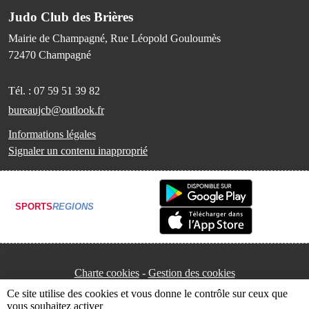
Judo Club des Brières
Mairie de Champagné, Rue Léopold Gouloumès
72470
Champagné
Tél. :
07 59 51 39 82
bureaujcb@outlook.fr
Informations légales
Signaler un contenu inapproprié
SPORTS
REGIONS
Charte cookies
Gestion des cookies
Ce site utilise des cookies et vous donne le contrôle sur ceux que
vous souhaitez activer