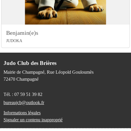
Benjamin(e)s
JUDOKA
Judo Club des Brières
Mairie de Champagné, Rue Léopold Gouloumès
72470
Champagné
Tél. :
07 59 51 39 82
bureaujcb@outlook.fr
Informations légales
Signaler un contenu inapproprié