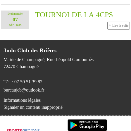
TOURNOI DE LA 4CPS
Le
dimanche
07
Lire la suite
DÉC.
2025
Judo Club des Brières
Mairie de Champagné, Rue Léopold Gouloumès
72470
Champagné
Tél. :
07 59 51 39 82
bureaujcb@outlook.fr
Informations légales
Signaler un contenu inapproprié
SPORTS
REGIONS