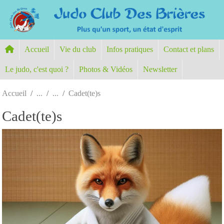
Panneau de gestion des cookies
Accueil
Vie du club
Infos pratiques
Contact et plans
Le judo, c'est quoi ?
Photos & Vidéos
Newsletter
Accueil
Cadet(te)s
Cadet(te)s